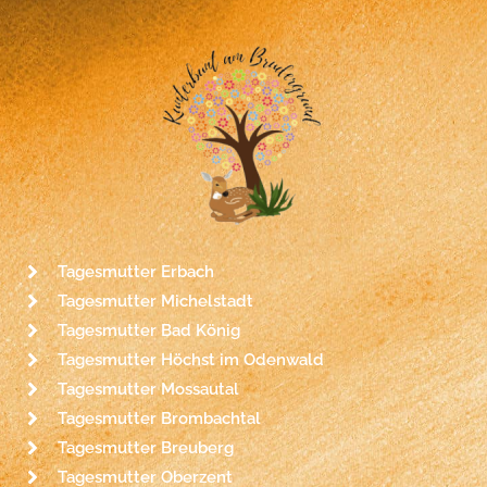
Tagesmutter Erbach
Tagesmutter Michelstadt
Tagesmutter Bad König
Tagesmutter Höchst im Odenwald
Tagesmutter Mossautal
Tagesmutter Brombachtal
Tagesmutter Breuberg
Tagesmutter Oberzent