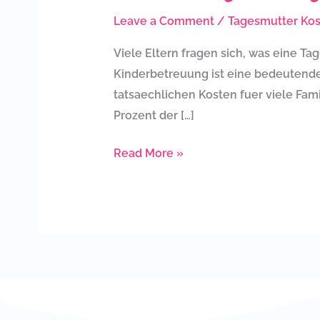
zahlen
Leave a Comment
/
Tagesmutter Ko
und
welche
Viele Eltern fragen sich, was eine Ta
Foerderung
Kinderbetreuung ist eine bedeutende I
das
tatsaechlichen Kosten fuer viele Fami
Jugendamt
Prozent der […]
uebernimmt
Read More »