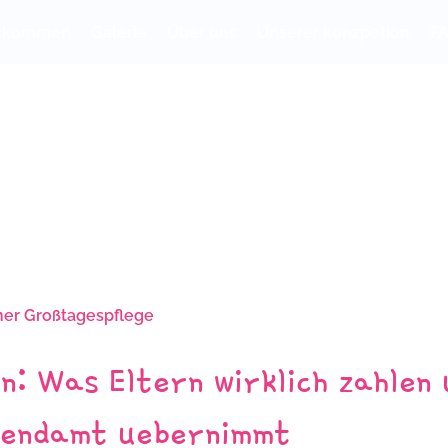
llkommen
Galerie
Über uns
Unserer konzpetion
F
Kontakt
: Was Eltern wirklich zahlen 
gendamt uebernimmt